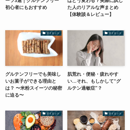
ーツ3選｜グルテンフリー
はどう変わる？実際に試し
初心者にもおすすめ
た人のリアルな声まとめ
【体験談＆レビュー】
ダイエット
ダイエット
グルテンフリーでも美味し
肌荒れ・便秘・疲れやす
いお菓子ができる理由と
い…それ、もしかして“グ
は？ 〜米粉スイーツの秘密
ルテン過敏症”？
に迫る〜
ダイエット
ダイエット