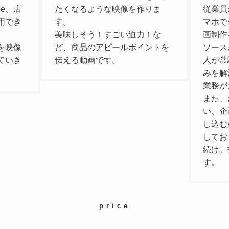
be、店
たくなるような映像を作りま
従業員
用でき
す。
マホで
美味しそう！すごい迫力！な
画制作
を映像
ど、商品のアピールポイントを
ソース
ていき
伝える動画です。
人が常
みを解
業務が
また、
い、企
し込む
してお
続け、
す。
price