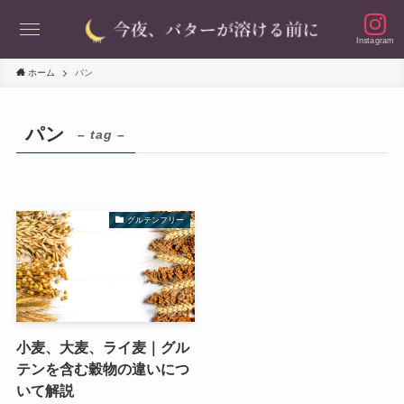
Instagram
ホーム
パン
パン
– tag –
グルテンフリー
小麦、大麦、ライ麦｜グル
テンを含む穀物の違いにつ
いて解説