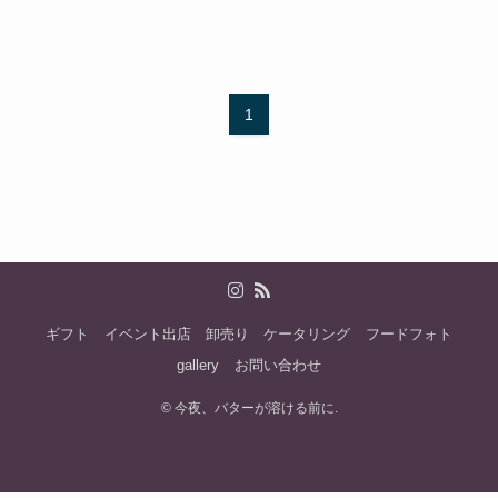
1
ギフト
イベント出店
卸売り
ケータリング
フードフォト
gallery
お問い合わせ
©
今夜、バターが溶ける前に.