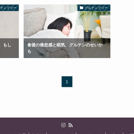
ルテンフリー
グルテンフリー
、もし
食後の倦怠感と眠気、グルテンのせいか
も
1