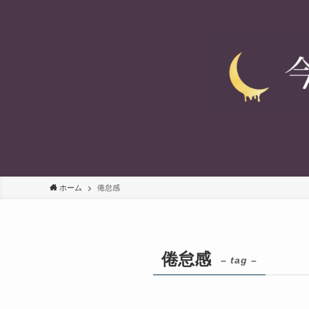
ホーム
倦怠感
倦怠感
– tag –